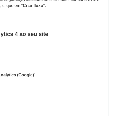
 clique em "
Criar fluxo
": 
tics 4 ao seu site
nalytics (Google)
": 