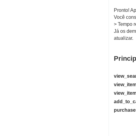
Pronto! Ap
Você cons
> Tempo re
Já os dem
atualizar.
Princi
view_sea
view_item
view_ite
add_to_c
purchase 