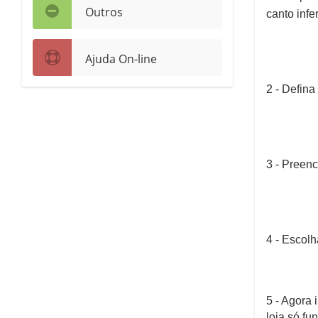
Outros
canto infe
Ajuda On-line
2 - Defina
3 - Preen
4 - Escolh
5 - Agora 
loja só fu