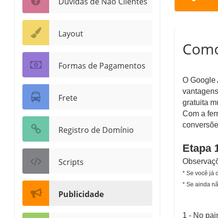
Dúvidas de Não Clientes
Layout
Como 
Formas de Pagamentos
O Google A
vantagens 
Frete
gratuita m
Com a ferr
conversões
Registro de Domínio
Etapa 1
Scripts
Observaçõ
* Se você já 
* Se ainda n
Publicidade
1 -
No pain