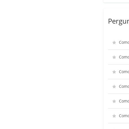
Pergun
Como 
Como 
Como 
Como
Como
Como 