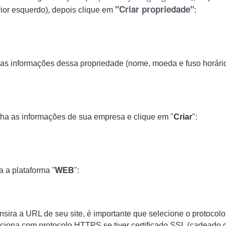
"Criar propriedade"
rior esquerdo), depois clique em 
: 
 as informações dessa propriedade (nome, moeda e fuso horário
cha as informações de sua empresa e clique em "
Criar
":
a a plataforma "
WEB
":
insira a URL de seu site, é importante que selecione o protoc
nciona com protocolo HTTPS se tiver certificado SSL (cadeado d