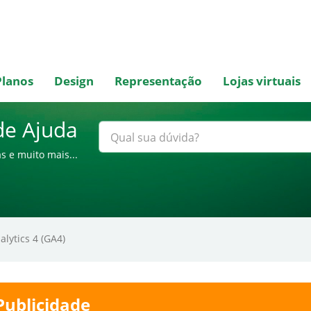
Planos
Design
Representação
Lojas virtuais
de Ajuda
s e muito mais...
lytics 4 (GA4)
ublicidade