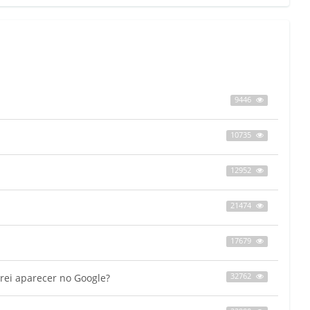
9446
10735
12952
21474
17679
Irei aparecer no Google?
32762