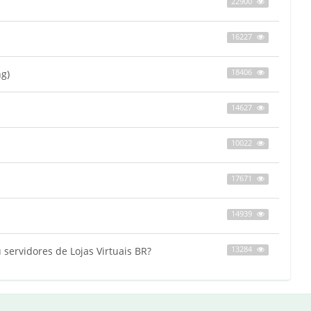
22900
16227
g)
18406
14627
10022
17671
14939
servidores de Lojas Virtuais BR?
13284