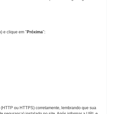
) e clique em "
Próxima
": 
olo (HTTP ou HTTPS) corretamente, lembrando que sua 
e segurança) instalado no site. Após informar a URL e 