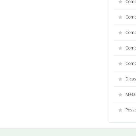
Como
Como 
Como
Como
Como
Dicas
Meta
Posso