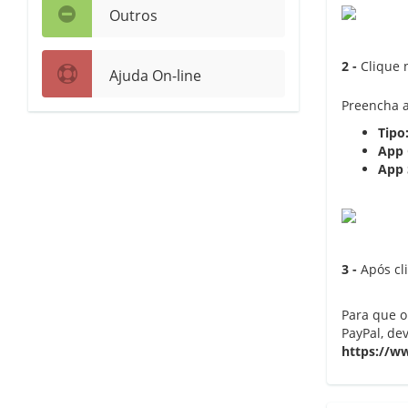
Outros
2 -
Clique 
Ajuda On-line
Preencha a
Tipo
App 
App 
3 -
Após cl
Para que o
PayPal, de
https://w