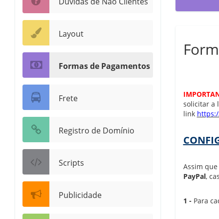
Dúvidas de Não Clientes
Layout
Form
Formas de Pagamentos
IMPORTA
Frete
solicitar 
link
https:
Registro de Domínio
CONFIG
Scripts
Assim que 
PayPal
, ca
Publicidade
1 -
Para ca