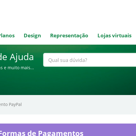
Planos
Design
Representação
Lojas virtuais
de Ajuda
s e muito mais...
nto PayPal
Formas de Pagamentos