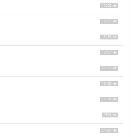
11003
12931
13259
18437
25937
16465
17328
9509
24706