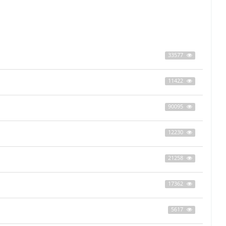
33577
11422
90095
12230
21258
17362
5617